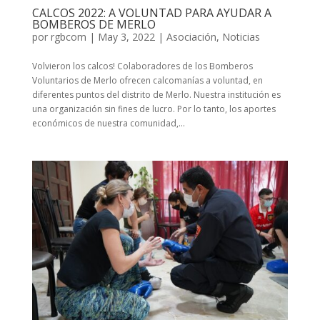
CALCOS 2022: A VOLUNTAD PARA AYUDAR A
BOMBEROS DE MERLO
por
rgbcom
|
May 3, 2022
|
Asociación
,
Noticias
Volvieron los calcos! Colaboradores de los Bomberos
Voluntarios de Merlo ofrecen calcomanías a voluntad, en
diferentes puntos del distrito de Merlo. Nuestra institución es
una organización sin fines de lucro. Por lo tanto, los aportes
económicos de nuestra comunidad,...