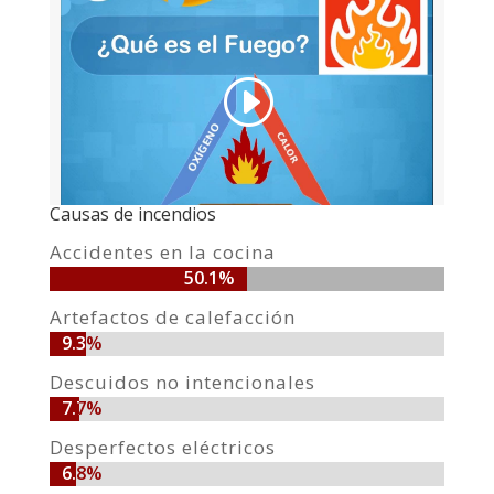
Causas de incendios
Accidentes en la cocina
50.1%
50.1%
Artefactos de calefacción
9.3%
9.3%
Descuidos no intencionales
7.7%
7.7%
Desperfectos eléctricos
6.8%
6.8%