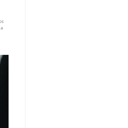
os
 a