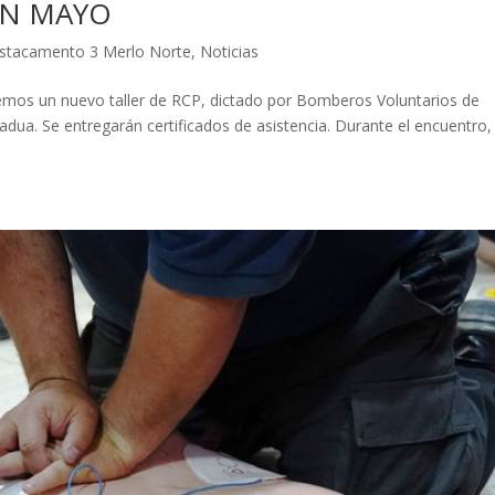
EN MAYO
stacamento 3 Merlo Norte
,
Noticias
mos un nuevo taller de RCP, dictado por Bomberos Voluntarios de
adua. Se entregarán certificados de asistencia. Durante el encuentro,