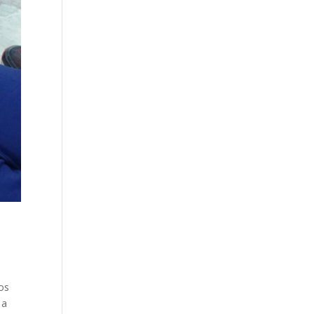
os
 a