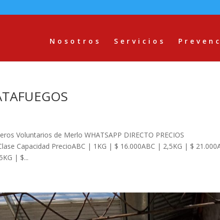
Nosotros
Servicios
Preven
ATAFUEGOS
 Voluntarios de Merlo WHATSAPP DIRECTO PRECIOS
ase Capacidad PrecioABC | 1KG | $ 16.000ABC | 2,5KG | $ 21.00
KG | $...